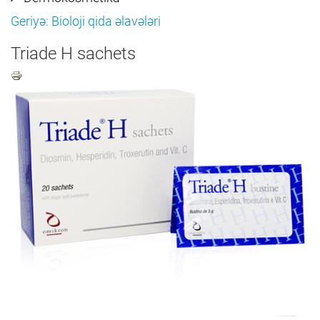
Geriyə: Bioloji qida əlavələri
Triade H sachets