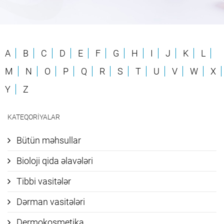
A
B
C
D
E
F
G
H
I
J
K
L
M
N
O
P
Q
R
S
T
U
V
W
X
Y
Z
KATEQORIYALAR
Bütün məhsullar
Bioloji qida əlavələri
Tibbi vasitələr
Dərman vasitələri
Dermokosmetika