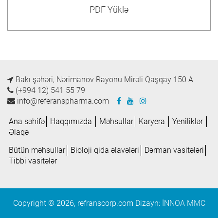
PDF Yüklə
Bakı şəhəri, Nərimanov Rayonu Mirəli Qaşqay 150 A
(+994 12) 541 55 79
info@referanspharma.com
Ana səhifə
Haqqımızda
Məhsullar
Karyera
Yeniliklər
Əlaqə
Bütün məhsullar
Bioloji qida əlavələri
Dərman vasitələri
Tibbi vasitələr
Copyright © 2026, refranscorp.com Dizayn:
İNNOA MMC