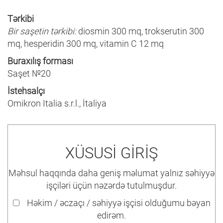
Tərkibi
Bir saşetin tərkibi:
diosmin 300 mq, trokserutin 300
mq, hesperidin 300 mq, vitamin C 12 mq
Buraxılış forması
Saşet №20
İstehsalçı
Omikron Italia s.r.l., İtaliya
XÜSUSİ GİRİŞ
Məhsul haqqında daha geniş məlumat yalnız səhiyyə
işçiləri üçün nəzərdə tutulmuşdur.
Həkim / əczaçı / səhiyyə işçisi olduğumu bəyan
edirəm.