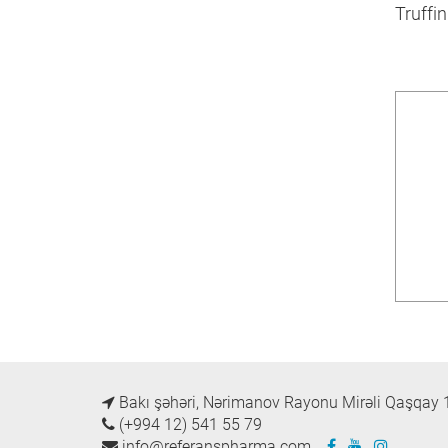
Truffin
Bakı şəhəri, Nərimanov Rayonu Mirəli Qaşqay 
(+994 12) 541 55 79
info@referanspharma.com