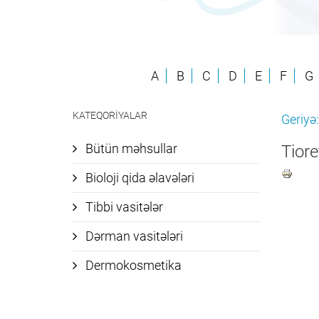
A
B
C
D
E
F
G
KATEQORIYALAR
Geriyə:
Bütün məhsullar
Tiore
Bioloji qida əlavələri
Tibbi vasitələr
Dərman vasitələri
Dermokosmetika