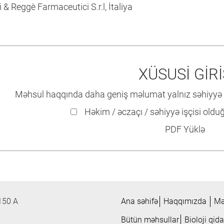
i & Reggè Farmaceutici S.r.l, İtaliya
XÜSUSİ GİRİ
Məhsul haqqında daha geniş məlumat yalnız səhiyyə i
Həkim / əczaçı / səhiyyə işçisi ol
PDF Yüklə
150 A
Ana səhifə
Haqqımızda
Mə
Bütün məhsullar
Bioloji qida