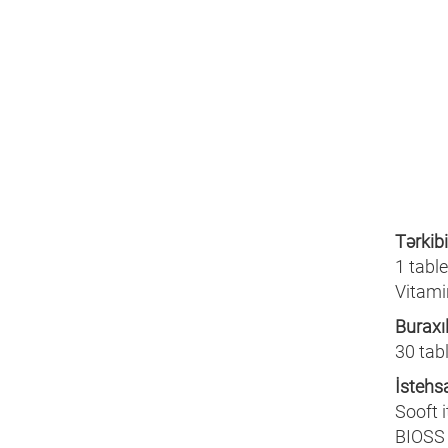
Tərkibi
1 tabl
Vitami
Buraxı
30 tabl
İstehs
Sooft i
BIOSS i