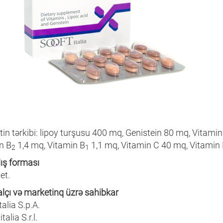
etin tərkibi: lipoy turşusu 400 mq, Genistein 80 mq, Vitami
n B
1,4 mq, Vitamin B
1,1 mq, Vitamin C 40 mq, Vitamin
2
1
lış forması
et.
alçı və marketinq üzrə sahibkar
talia S.p.A.
talia S.r.l.