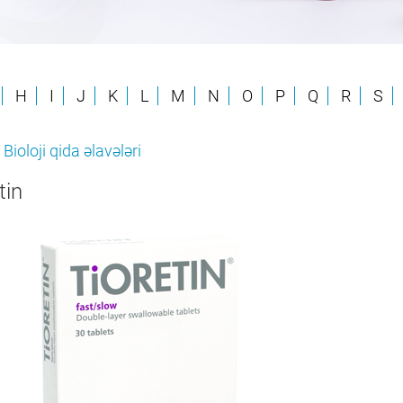
H
I
J
K
L
M
N
O
P
Q
R
S
 Bioloji qida əlavələri
tin