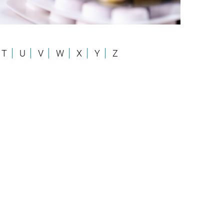
T
U
V
W
X
Y
Z