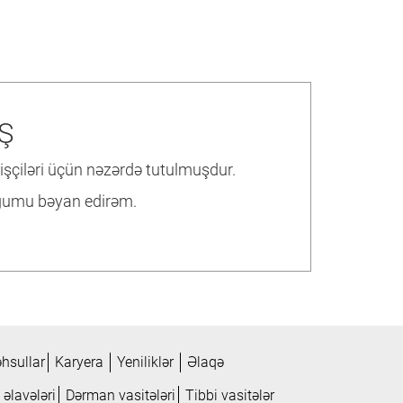
Ş
şçiləri üçün nəzərdə tutulmuşdur.
duğumu bəyan edirəm.
hsullar
Karyera
Yeniliklər
Əlaqə
 əlavələri
Dərman vasitələri
Tibbi vasitələr