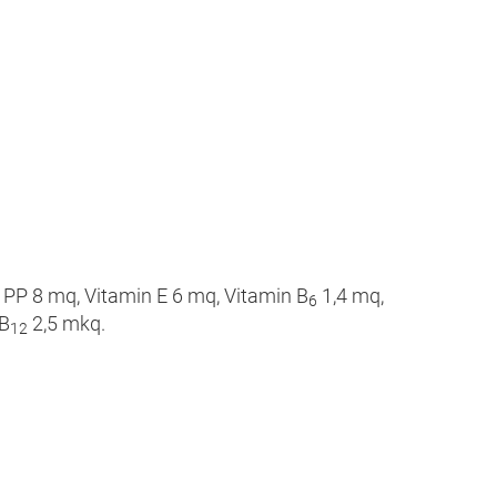
n PP 8 mq, Vitamin E 6 mq, Vitamin B
1,4 mq,
6
 B
2,5 mkq.
12