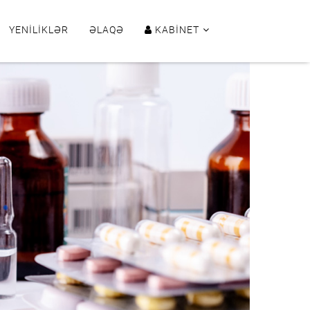
YENILIKLƏR
ƏLAQƏ
KABINET