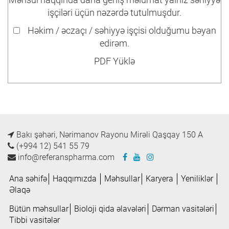
işçiləri üçün nəzərdə tutulmuşdur.
Həkim / əczaçı / səhiyyə işçisi olduğumu bəyan
edirəm.
PDF Yüklə
Bakı şəhəri, Nərimanov Rayonu Mirəli Qaşqay 150 A
(+994 12) 541 55 79
info@referanspharma.com
Ana səhifə
Haqqımızda
Məhsullar
Karyera
Yeniliklər
Əlaqə
Bütün məhsullar
Bioloji qida əlavələri
Dərman vasitələri
Tibbi vasitələr