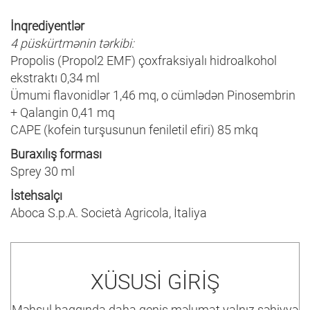
İnqrediyentlər
4 püskürtmənin tərkibi:
Propolis (Propol2 EMF) çoxfraksiyalı hidroalkohol
ekstraktı 0,34 ml
Ümumi flavonidlər 1,46 mq, o cümlədən Pinosembrin
+ Qalangin 0,41 mq
CAPE (kofein turşusunun feniletil efiri) 85 mkq
Buraxılış forması
Sprey 30 ml
İstehsalçı
Aboca S.p.A. Società Agricola, İtaliya
XÜSUSİ GİRİŞ
Məhsul haqqında daha geniş məlumat yalnız səhiyyə