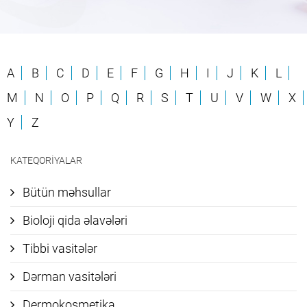
A
B
C
D
E
F
G
H
I
J
K
L
M
N
O
P
Q
R
S
T
U
V
W
X
Y
Z
KATEQORIYALAR
Bütün məhsullar
Bioloji qida əlavələri
Tibbi vasitələr
Dərman vasitələri
Dermokosmetika